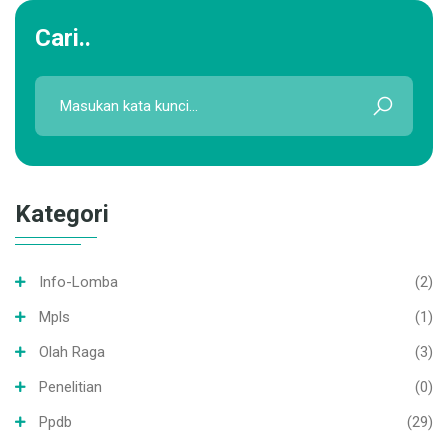
Cari..
Kategori
Info-Lomba
(2)
Mpls
(1)
Olah Raga
(3)
Penelitian
(0)
Ppdb
(29)