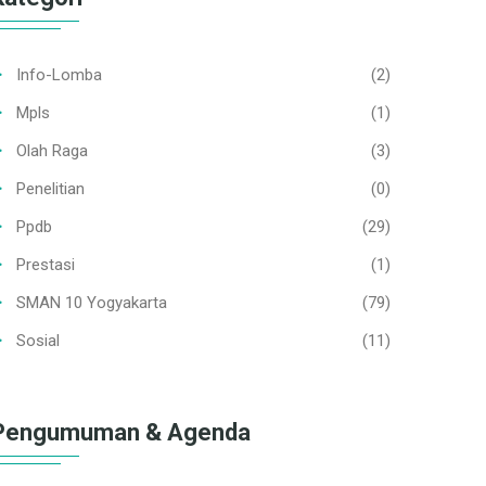
Info-Lomba
(2)
Mpls
(1)
Olah Raga
(3)
Penelitian
(0)
Ppdb
(29)
Prestasi
(1)
SMAN 10 Yogyakarta
(79)
Sosial
(11)
Pengumuman & Agenda