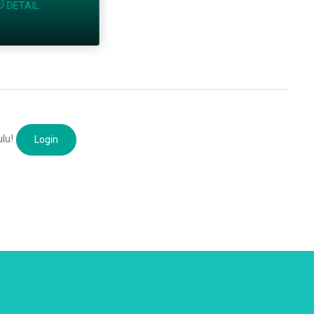
DETAIL
ulu!
Login