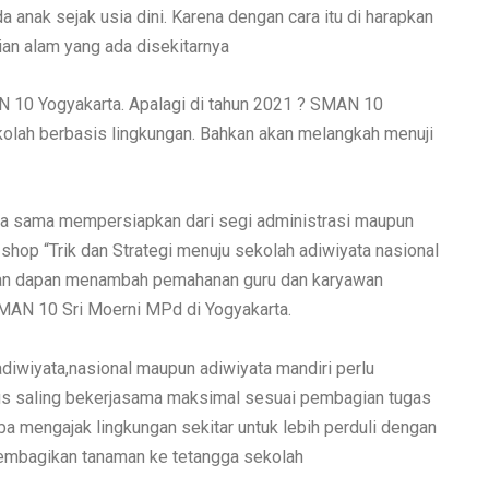
 anak sejak usia dini. Karena dengan cara itu di harapkan
ian alam yang ada disekitarnya
AN 10 Yogyakarta. Apalagi di tahun 2021 ? SMAN 10
olah berbasis lingkungan. Bahkan akan melangkah menuji
ma sama mempersiapkan dari segi administrasi maupun
 shop “Trik dan Strategi menuju sekolah adiwiyata nasional
kan dapan menambah pemahanan guru dan karyawan
SMAN 10 Sri Moerni MPd di Yogyakarta.
iwiyata,nasional maupun adiwiyata mandiri perlu
rus saling bekerjasama maksimal sesuai pembagian tugas
ba mengajak lingkungan sekitar untuk lebih perduli dengan
embagikan tanaman ke tetangga sekolah