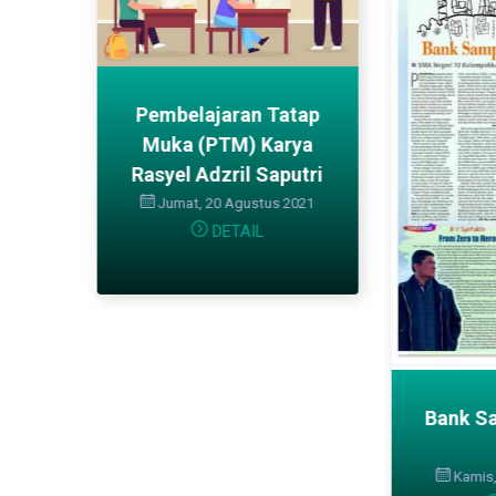
Pembelajaran Tatap
Muka (PTM) Karya
ram
Rasyel Adzril Saputri
6-
Jumat, 20 Agustus 2021
car
DETAIL
f
026
Bank S
Kamis,