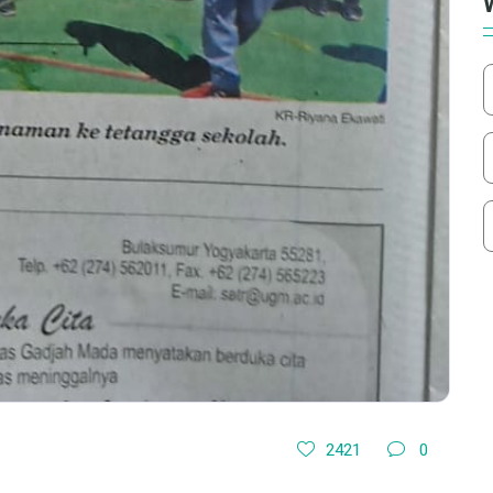
2421
0